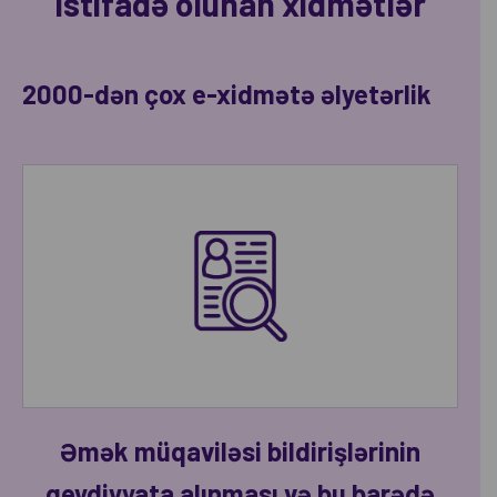
istifadə olunan xidmətlər
2000-dən çox e-xidmətə əlyetərlik
Əmək müqaviləsi bildirişlərinin
qeydiyyata alınması və bu barədə