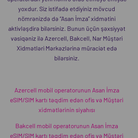
yoxdur. Siz istifadə etdiyiniz mövcud
nömrənizdə də “Asan İmza” xidmətini
aktivləşdirə bilərsiniz. Bunun üçün şəxsiyyət
vəsiqəniz ilə Azercell, Bakcell, Nar Müştəri
Xidmətləri Mərkəzlərinə müraciət edə
bilərsiniz.
Azercell mobil operatorunun Asan İmza
eSIM/SIM kartı təqdim edən ofis və Müştəri
xidmətlərinin siyahısı
Bakcell mobil operatorunun Asan İmza
eSIM/SIM kartı təqdim edən ofis və Müştəri