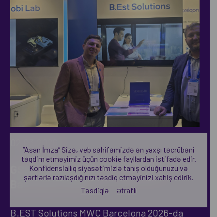
02.03.2026
“Asan İmza” Sizə, veb səhifəmizdə ən yaxşı təcrübəni
təqdim etməyimiz üçün cookie fayllardan istifadə edir.
GSMA Mobile World Congress
Konfidensiallıq siyasətimizlə tanış olduğunuzu və
şərtlərlə razılaşdığınızı təsdiq etməyinizi xahiş edirik.
Barcelona 2026
Təsdiqlə
Ətraflı
B.EST Solutions MWC Barcelona 2026-da