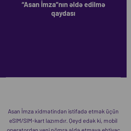
“Asan İmza”nın əldə edilmə
qaydası
Asan İmza xidmətindən istifadə etmək üçün
eSIM/SIM-kart lazımdır. Qeyd edək ki, mobil
operatordan yeni nömrə əldə etməyə ehtiyac