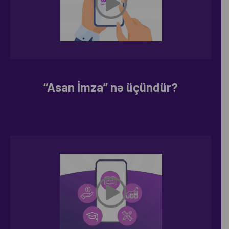
“Asan İmza” nə üçündür?