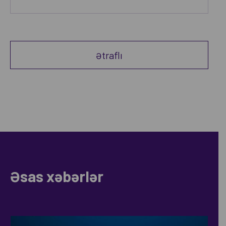
Ətraflı
Əsas xəbərlər