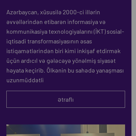
Azərbaycan, xüsusilə 2000-ci illərin
əvvəllərindən etibarən informasiya və
kommunikasiya texnologiyalarını (İKT) sosial-
iqtisadi transformasiyasının əsas
istiqamətlərindən biri kimi inkişaf etdirmək
üçün ardıcıl və gələcəyə yönəlmiş siyasət
həyata keçirib. Ölkənin bu sahədə yanaşması
uzunmüddətli
Ətraflı