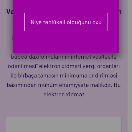
Vergi və digər büdcə daxilolmalarının
internet vasitəsilə ödənilməsi
Niyə təhlükəli olduğunu oxu
İqtisadiyyat Nazirliyi yanında Dövlət Vergi
Xidmətinin təqdim etdiyi “Vergi və digər
büdcə daxilolmalarının internet vasitəsilə
ödənilməsi” elektron xidməti vergi orqanları
ilə birbaşa təmasın minimuma endirilməsi
baxımından mühüm əhəmiyyətə malikdir. Bu
elektron xidmət