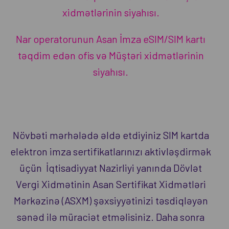
xidmətlərinin siyahısı.
Nar operatorunun Asan İmza eSIM/SIM kartı
təqdim edən ofis və Müştəri xidmətlərinin
siyahısı.
Növbəti mərhələdə əldə etdiyiniz SIM kartda
elektron imza sertifikatlarınızı aktivləşdirmək
üçün İqtisadiyyat Nazirliyi yanında Dövlət
Vergi Xidmətinin Asan Sertifikat Xidmətləri
Mərkəzinə (ASXM)
ş
əxsiyyətinizi təsdiqləyən
sənəd ilə müraciət etməlisiniz. Daha sonra