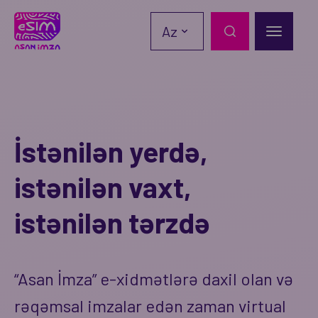
Az
İstənilən yerdə,
istənilən vaxt,
istənilən tərzdə
“Asan İmza” e-xidmətlərə daxil olan və
rəqəmsal imzalar edən zaman virtual