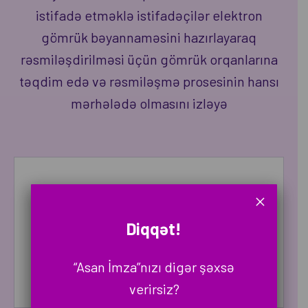
istifadə etməklə istifadəçilər elektron
gömrük bəyannaməsini hazırlayaraq
rəsmiləşdirilməsi üçün gömrük orqanlarına
təqdim edə və rəsmiləşmə prosesinin hansı
mərhələdə olmasını izləyə
×
Diqqət!
“Asan İmza”nızı digər şəxsə
verirsiz?